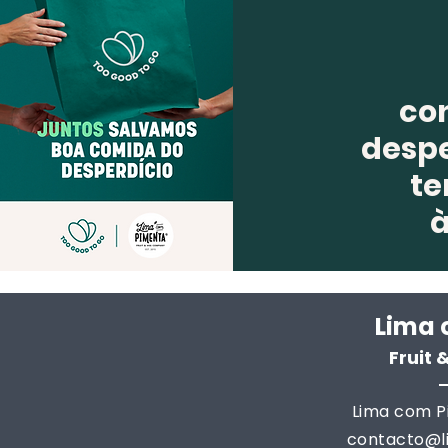
co
despe
te
Lima 
Fruit
Lima com Pi
contacto@