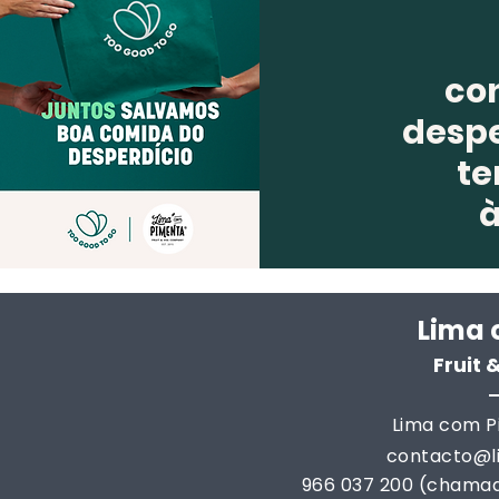
co
despe
te
Lima 
Fruit
Lima com Pi
contacto@
966 037 200 (chamad