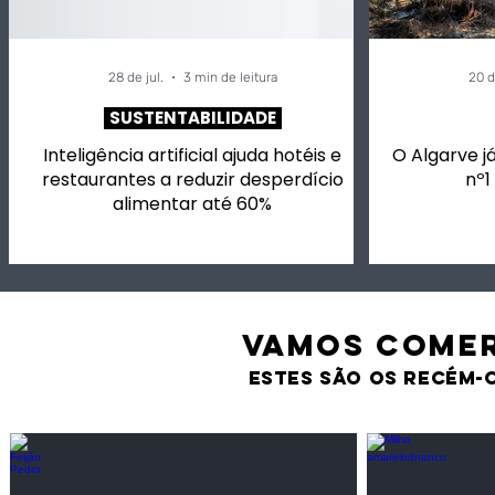
28 de jul.
3 min de leitura
20 d
SUSTENTABILIDADE
Inteligência artificial ajuda hotéis e
O Algarve já
restaurantes a reduzir desperdício
nº1
alimentar até 60%
VAMOS comer
estes são os recém-
Feijão Pedra
Milho amarel
Leguminosas
Cereais