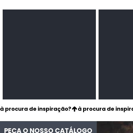
Feijão Pedra
Milho amarel
Leguminosas
Cereais
secas
à procura de inspiração?
PEÇA O NOSSO CATÁLOGO