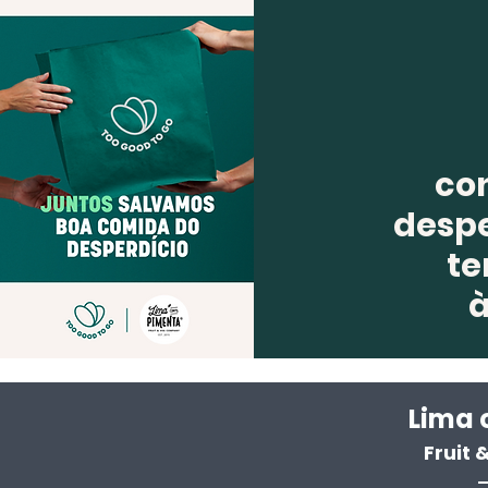
co
despe
te
Lima 
Fruit