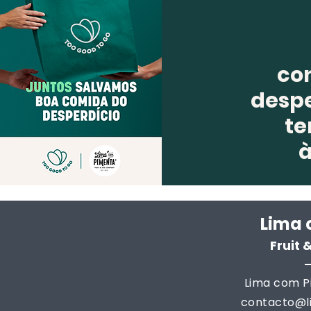
co
despe
te
Lima 
Fruit
Lima com Pi
contacto@