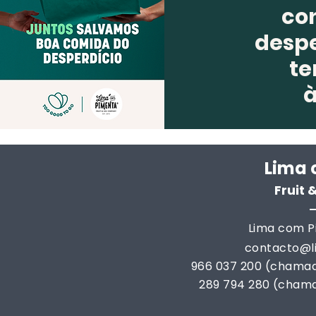
co
despe
te
Lima 
Fruit
Lima com Pi
contacto@
966 037 200 (chamad
289 794 280 (chama