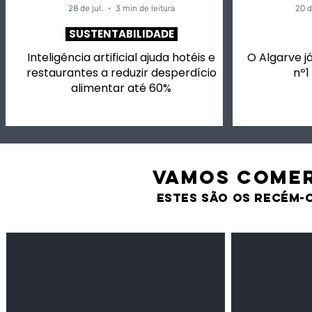
28 de jul.
3 min de leitura
20 d
SUSTENTABILIDADE
Inteligência artificial ajuda hotéis e
O Algarve já
restaurantes a reduzir desperdício
nº1
alimentar até 60%
VAMOS comer
estes são os recém-
Feijão Pedra
Milho amarel
Leguminosas
Cereais
secas