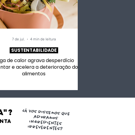
7 de jul.
4 min de leitura
SUSTENTABILIDADE
ga de calor agrava desperdício
ntar e acelera a deterioração dos
alimentos
a"?
JÁ VOS DISSEMOS QUE
adoramos
ENTA
ingredientes
irreverentes?