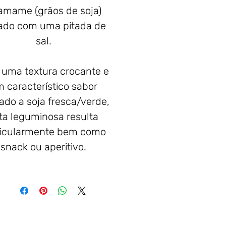
amame (grãos de soja)
rado com uma pitada de
sal.
uma textura crocante e
 característico sabor
cado a soja fresca/verde,
ta leguminosa resulta
ticularmente bem como
snack ou aperitivo.
n, sem glúten, sem OGM,
lactose e sem açúcares
adicionados.