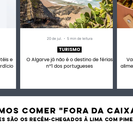
20 de jul.
5 min de leitura
TURISMO
otéis e
O Algarve já não é o destino de férias
Va
rdício
nº1 dos portugueses
alime
MOS comer "fora da caix
es são os recém-chegados À LIMA CO
M PIM