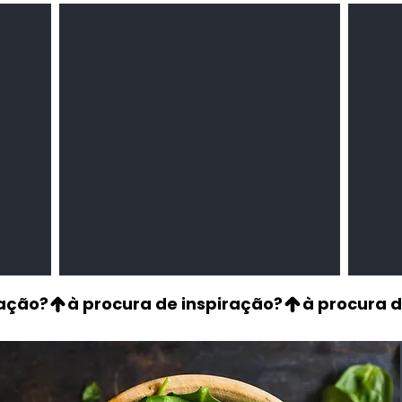
Milho amarelo/branco
Pasta 
Cereais
Temper