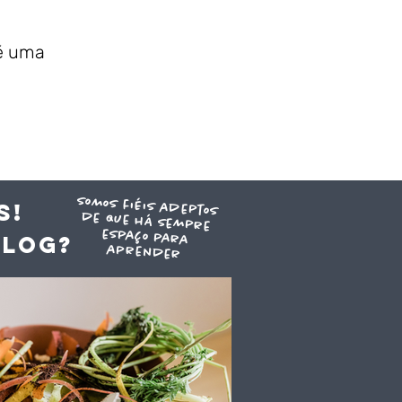
 é uma
somos fiéis adeptos
de que há sempre
espaço para
S!
blog?
aprender