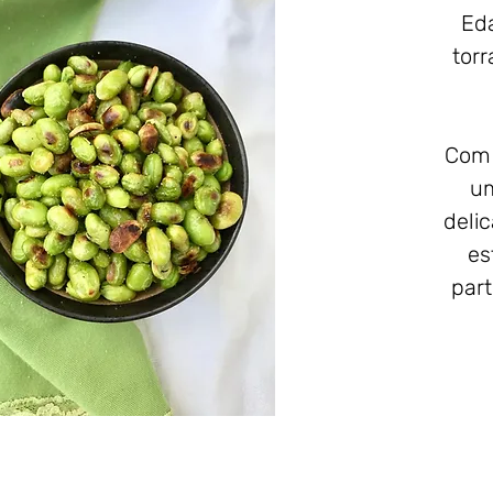
Ed
tor
Com 
um
deli
es
par
Vega
sem 