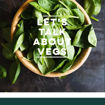
LET'S
TALK
ABOUT
VEGS