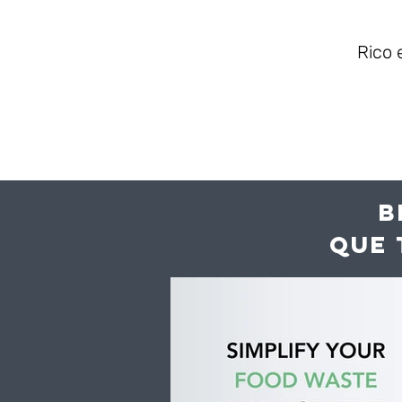
Rico 
B
QUE 