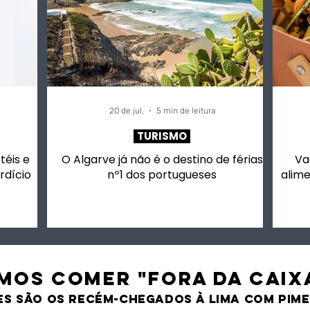
20 de jul.
5 min de leitura
TURISMO
otéis e
O Algarve já não é o destino de férias
Va
rdício
nº1 dos portugueses
alime
MOS comer "fora da caix
es são os recém-chegados À LIMA CO
M PIM