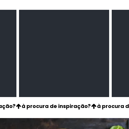
Milho amarelo/branco
Pasta 
Cereais
Temper