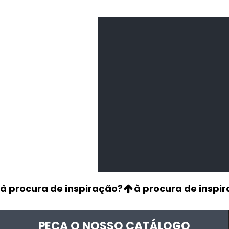
Feijão Pedra
Leguminosas
secas
à procura de inspiração?
PEÇA O NOSSO CATÁLOGO