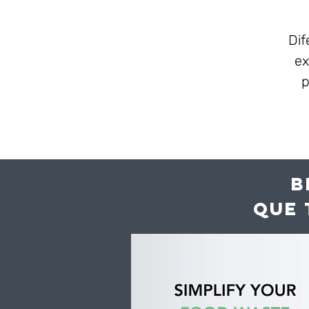
Dif
ex
p
B
QUE 