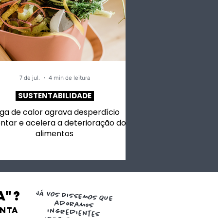
7 de jul.
4 min de leitura
SUSTENTABILIDADE
ga de calor agrava desperdício
ntar e acelera a deterioração dos
alimentos
a"?
JÁ VOS DISSEMOS QUE
adoramos
ENTA
ingredientes