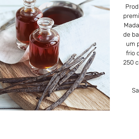
Prod
premi
Madag
de ba
um p
frio
250 c
Sa
sua