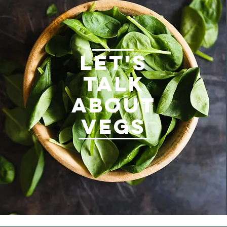
LET'S
TALK
ABOUT
VEGS