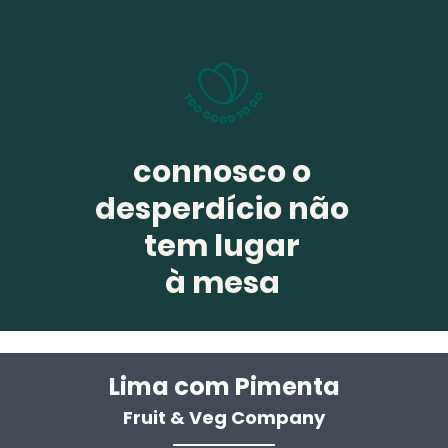
connosco o
desperdício não
tem lugar
à mesa
Lima com Pim
enta
Fruit & Veg Company