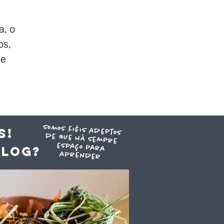
a, o
os,
 e
somos fiéis adeptos
de que há sempre
espaço para
S!
blog?
aprender