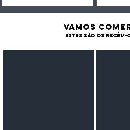
VAMOS comer
estes são os recém-
Feijão Pedra
Milho amarel
Leguminosas
Cereais
secas