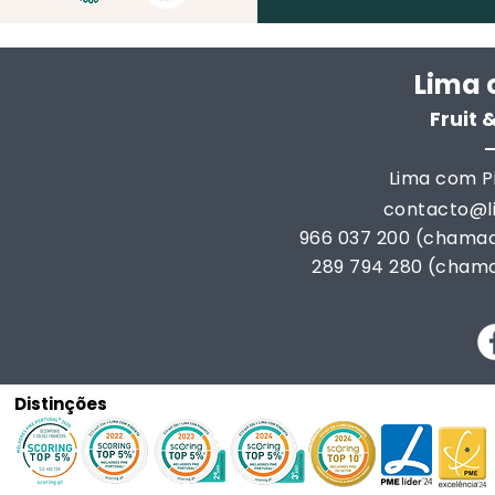
Lima 
Fruit
Lima com Pi
contacto@
966 037 200 (chamad
289 794 280 (chama
Distinções