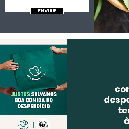
ENVIAR
co
despe
te