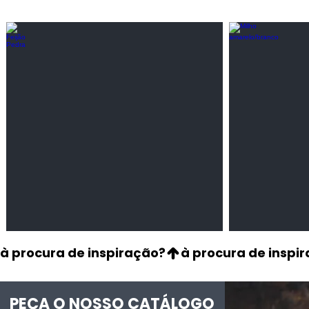
Feijão Pedra
Milho amarel
Leguminosas
Cereais
secas
à procura de inspiração?
PEÇA O NOSSO CATÁLOGO