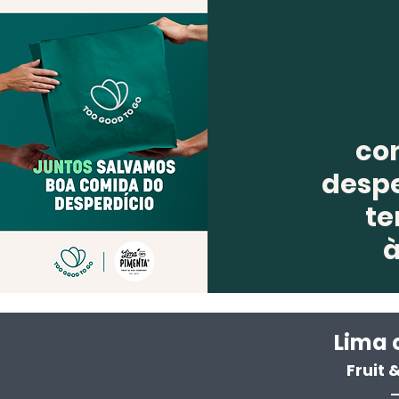
co
despe
te
Lima 
Fruit