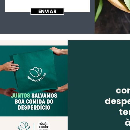
ENVIAR
co
despe
te