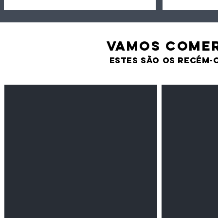
VAMOS comer
estes são os recém-
Feijão Pedra
Milho amarel
Leguminosas
Cereais
secas