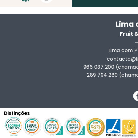
Lima 
Fruit
Lima com Pi
contacto@
966 037 200 (chamad
289 794 280 (chama
Distinções