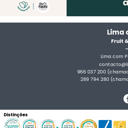
Lima 
Fruit
Lima com Pi
contacto@
966 037 200 (chamad
289 794 280 (chama
Distinções