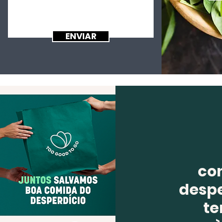
ENVIAR
co
despe
te