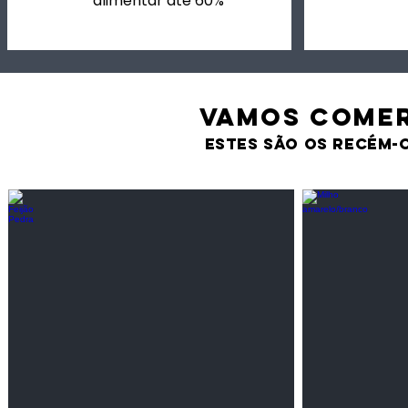
alimentar até 60%
VAMOS comer
estes são os recém-
Feijão Pedra
Milho amarel
Leguminosas
Cereais
secas