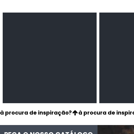
Feijão Pedra
Milho amarel
Leguminosas
Cereais
secas
à procura de inspiração?