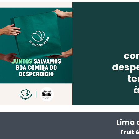
co
despe
te
Lima 
Fruit