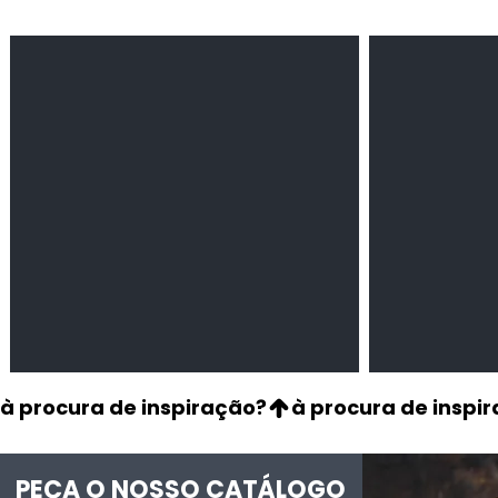
Feijão Pedra
Milho amarel
Leguminosas
Cereais
secas
à procura de inspiração?
PEÇA O NOSSO CATÁLOGO