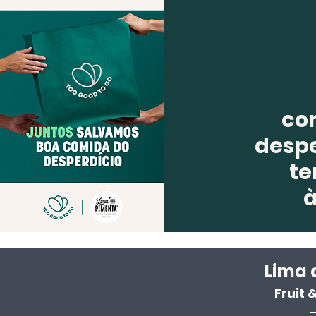
co
despe
te
Lima 
Fruit