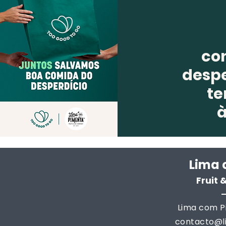
co
despe
te
Lima 
Fruit
Lima com Pi
contacto@