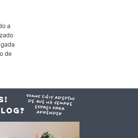
do a
izado
ongada
do de
.
somos fiéis adeptos
de que há sempre
espaço para
S!
blog?
aprender