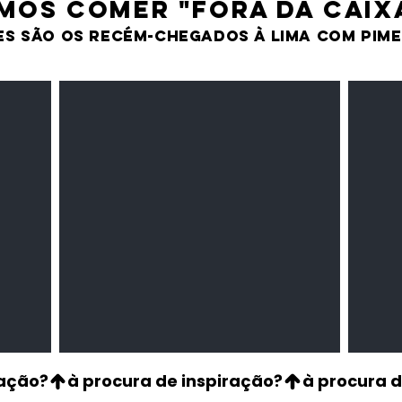
MOS comer "fora da caix
es são os recém-chegados À LIMA CO
M PIM
Milho amarelo/branco
Pasta 
Cereais
Temper