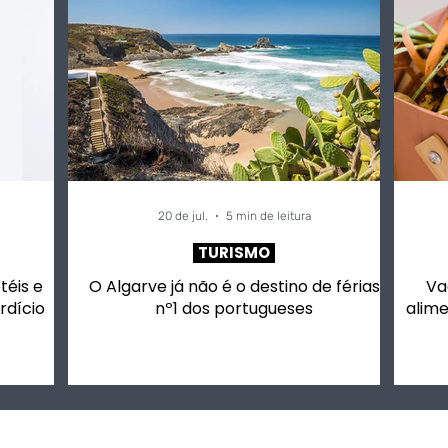
20 de jul.
5 min de leitura
TURISMO
otéis e
O Algarve já não é o destino de férias
Va
rdício
nº1 dos portugueses
alime