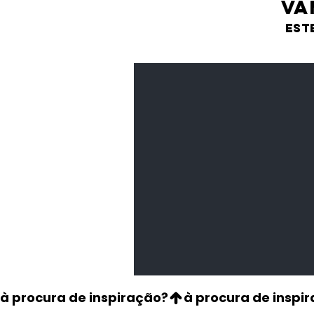
VA
est
Feijão Pedra
Leguminosas
secas
à procura de inspiração?