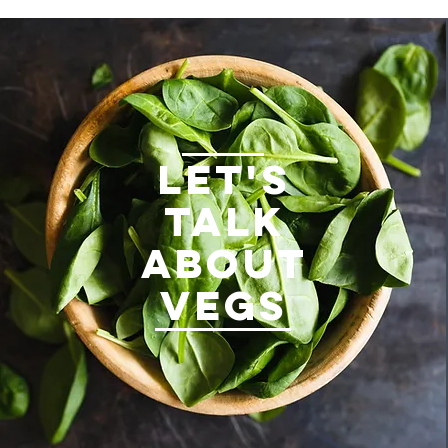
LET'S
TALK
ABOUT
VEGS