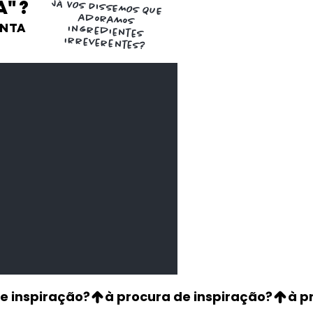
a"?
JÁ VOS DISSEMOS QUE
adoramos
ENTA
ingredientes
irreverentes?
de Aji Panca
os