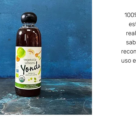
100%
es
rea
sab
reco
uso e