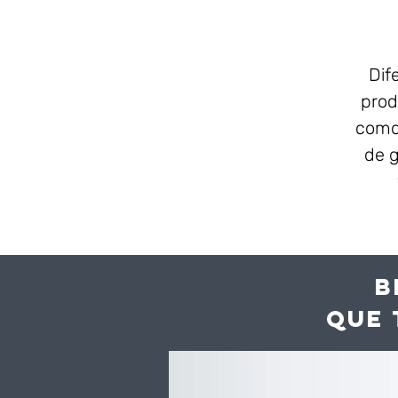
Dif
prod
como 
de g
B
QUE 