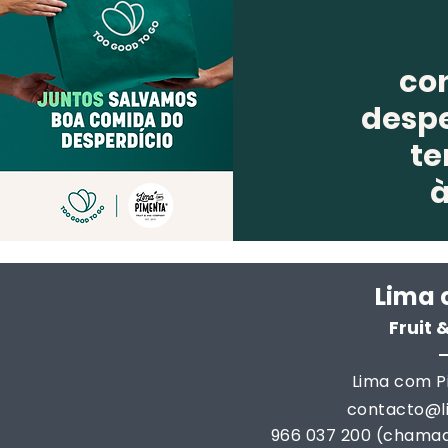
co
despe
te
Lima 
Fruit
Lima com Pi
contacto@
966 037 200 (chamad