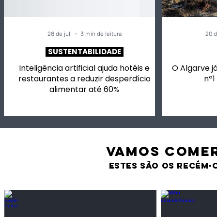
28 de jul.
3 min de leitura
20 d
SUSTENTABILIDADE
Inteligência artificial ajuda hotéis e
O Algarve já
restaurantes a reduzir desperdício
nº1
alimentar até 60%
VAMOS comer
estes são os recém-
Feijão Pedra
Milho amarel
Leguminosas
Cereais