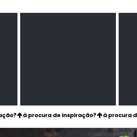
Milho amarelo/branco
Pasta 
Cereais
Temper