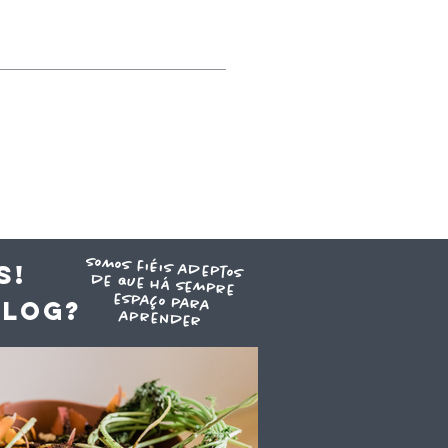
somos fiéis adeptos
de que há sempre
espaço para
S!
blog?
aprender