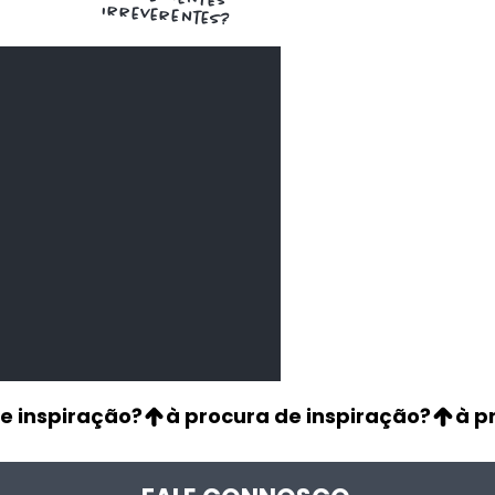
irreverentes?
de Aji Panca
os