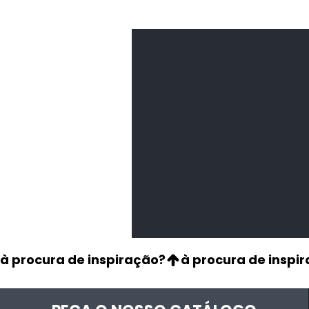
Feijão Pedra
Leguminosas
secas
à procura de inspiração?