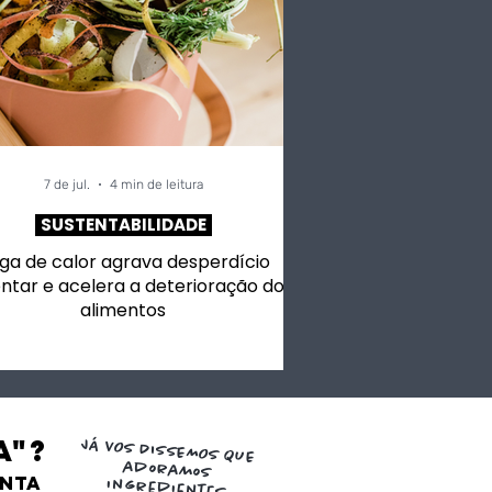
7 de jul.
4 min de leitura
SUSTENTABILIDADE
ga de calor agrava desperdício
ntar e acelera a deterioração dos
alimentos
a"?
JÁ VOS DISSEMOS QUE
adoramos
ENTA
ingredientes