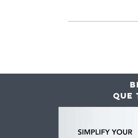
B
QUE 