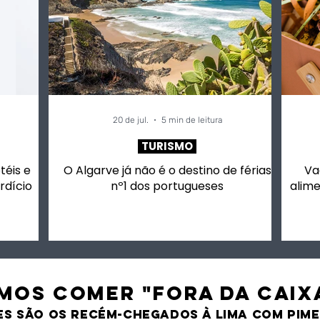
20 de jul.
5 min de leitura
TURISMO
otéis e
O Algarve já não é o destino de férias
Va
rdício
nº1 dos portugueses
alime
MOS comer "fora da caix
es são os recém-chegados À LIMA CO
M PIM