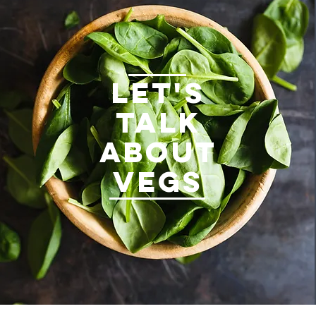
LET'S
TALK
ABOUT
VEGS