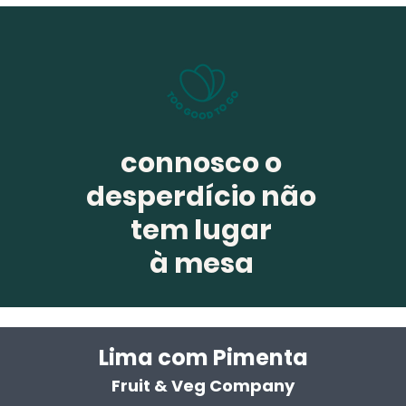
connosco o
desperdício não
tem lugar
à mesa
Lima com Pim
enta
Fruit & Veg Company