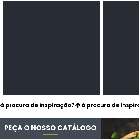
Feijão Pedra
Milho amarel
Leguminosas
Cereais
secas
à procura de inspiração?
PEÇA O NOSSO CATÁLOGO