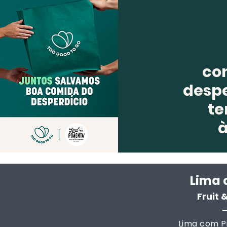
co
despe
te
Lima 
Fruit
Lima com Pi