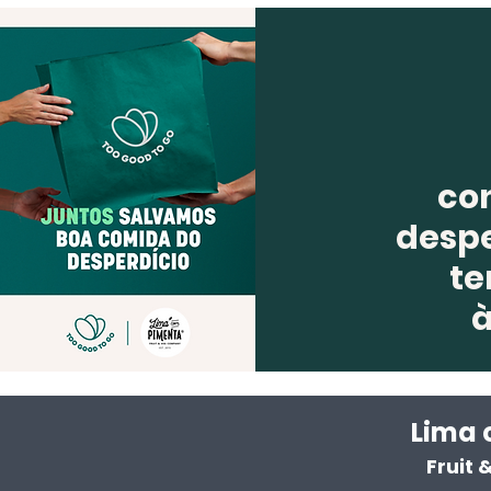
co
despe
te
Lima 
Fruit