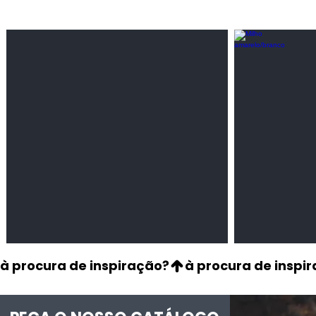
Feijão Pedra
Milho amarel
Leguminosas
Cereais
secas
à procura de inspiração?