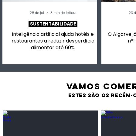
28 de jul.
3 min de leitura
20 d
SUSTENTABILIDADE
Inteligência artificial ajuda hotéis e
O Algarve já
restaurantes a reduzir desperdício
nº1
alimentar até 60%
VAMOS comer
estes são os recém-
Feijão Pedra
Milho amarel
Leguminosas
Cereais
secas