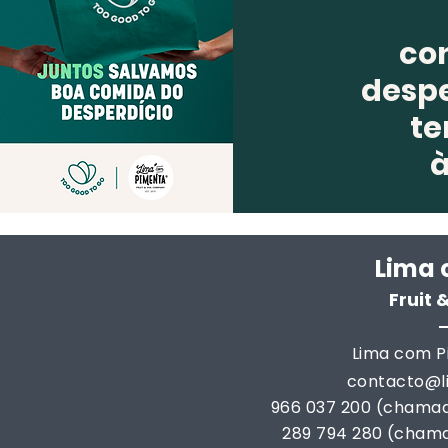
co
despe
te
Lima 
Fruit
Lima com Pi
contacto@
966 037 200 (chamad
289 794 280 (chama