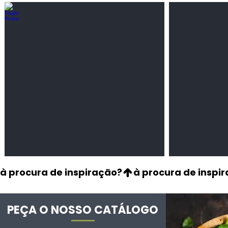
Feijão Pedra
Milho amarel
Leguminosas
Cereais
secas
à procura de inspiração?
PEÇA O NOSSO CATÁLOGO