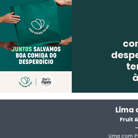
co
despe
te
Lima 
Fruit
Lima com Pi