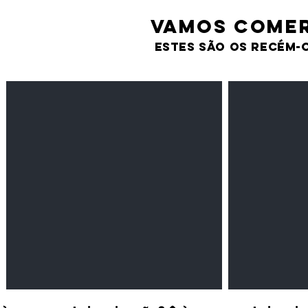
VAMOS comer
estes são os recém-
Feijão Pedra
Milho amarel
Leguminosas
Cereais
secas