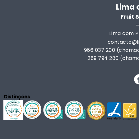
Lima 
Fruit
Lima com Pi
contacto@
966 037 200 (chamad
289 794 280 (chama
Distinções