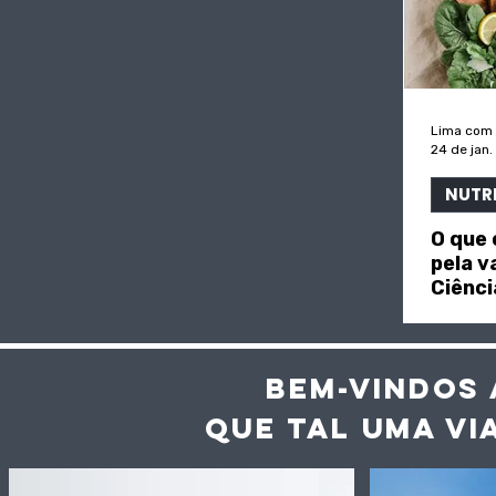
Lima com
24 de jan.
NUTR
O que
pela v
Ciênci
BEM-VINDOS 
QUE TAL UMA VI