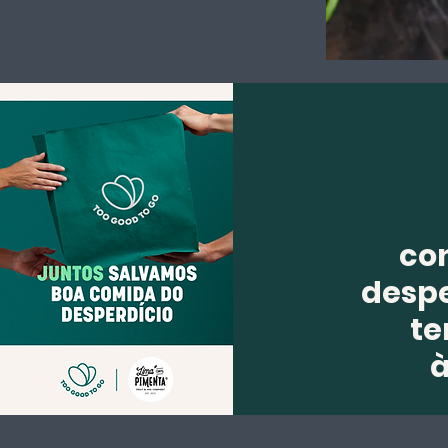
co
despe
te