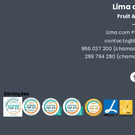
Lima 
Fruit
Lima com Pi
contacto@
966 037 200 (chamad
289 794 280 (chama
Distinções