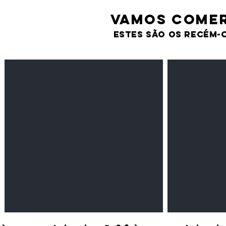
VAMOS comer
estes são os recém-
Feijão Pedra
Milho amarel
Leguminosas
Cereais
secas