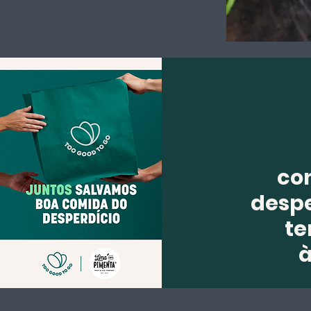
co
despe
te