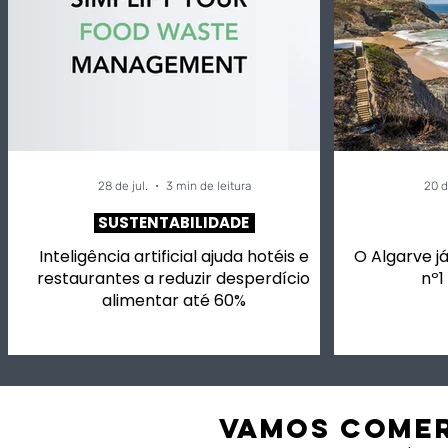
vai ter chefs a cozinhar
indicaçõe
para si, mais de 50
que valem
vinhos em prova e
exportaç
música.
agroalime
28 de jul.
3 min de leitura
20 d
SUSTENTABILIDADE
Inteligência artificial ajuda hotéis e
O Algarve já
restaurantes a reduzir desperdício
nº1
alimentar até 60%
VAMOS comer