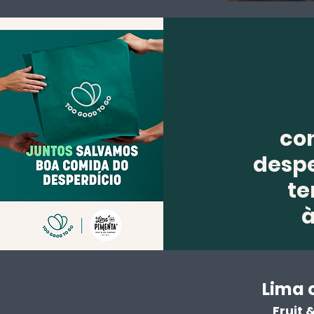
co
despe
te
Lima 
Fruit