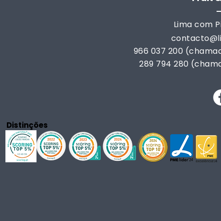
Lima com Pi
contacto@
966 037 200 (chamad
289 794 280 (chama
Distinções