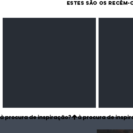
estes são os recém-
Feijão Pedra
Milho amarel
Leguminosas
Cereais
secas
à procura de inspiração?