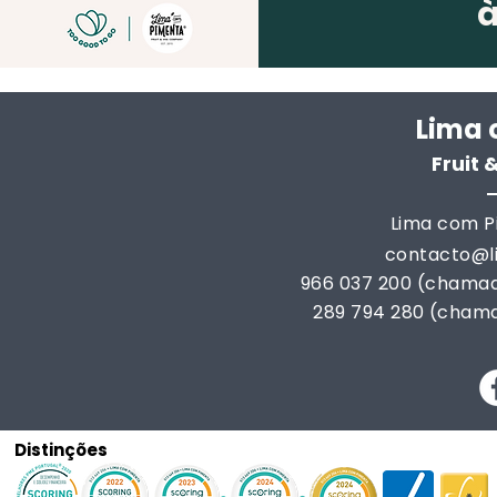
Lima 
Fruit
Lima com Pi
contacto@
966 037 200 (chamad
289 794 280 (chama
Distinções