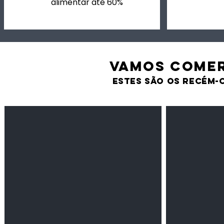
alimentar até 60%
VAMOS comer
estes são os recém-
Feijão Pedra
Milho amarel
Leguminosas
Cereais
secas