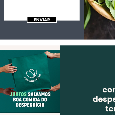
ENVIAR
co
despe
te