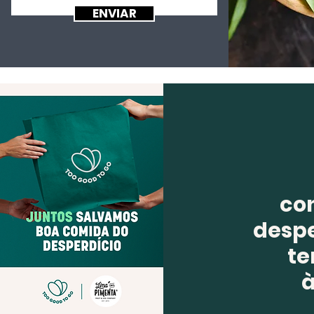
ENVIAR
co
despe
te