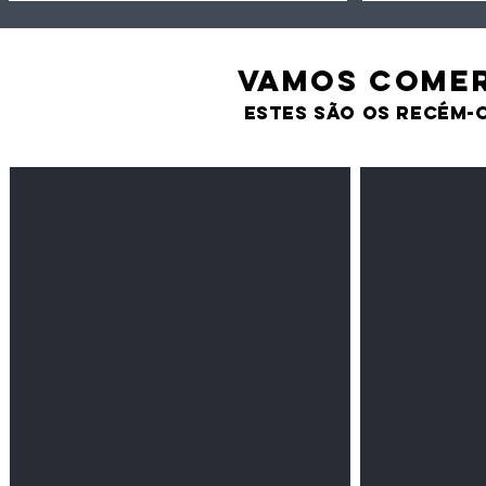
VAMOS comer
estes são os recém-
Feijão Pedra
Milho amarel
Leguminosas
Cereais
secas