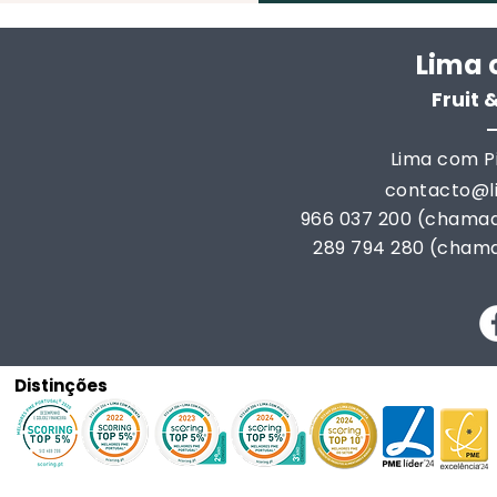
Lima 
Fruit
Lima com Pi
contacto@
966 037 200 (chamad
289 794 280 (chama
Distinções