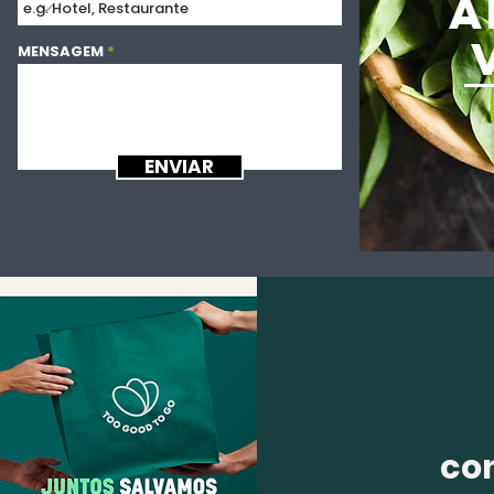
A
MENSAGEM
ENVIAR
co