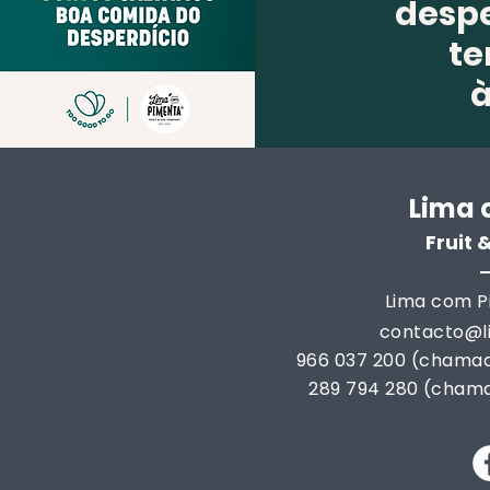
despe
te
Lima 
Fruit
Lima com Pi
contacto@
966 037 200 (chamad
289 794 280 (chama