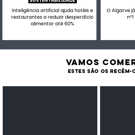
SUSTENTABILIDADE
Inteligência artificial ajuda hotéis e
O Algarve já
restaurantes a reduzir desperdício
nº1
alimentar até 60%
VAMOS comer
estes são os recém-
Feijão Pedra
Milho amarel
Leguminosas
Cereais
secas