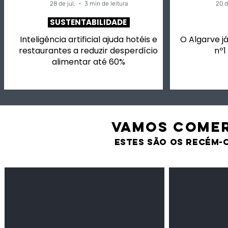
28 de jul.
3 min de leitura
20 d
SUSTENTABILIDADE
Inteligência artificial ajuda hotéis e
O Algarve já
restaurantes a reduzir desperdício
nº1
alimentar até 60%
VAMOS comer
estes são os recém-
Feijão Pedra
Milho amarel
Leguminosas
Cereais
secas