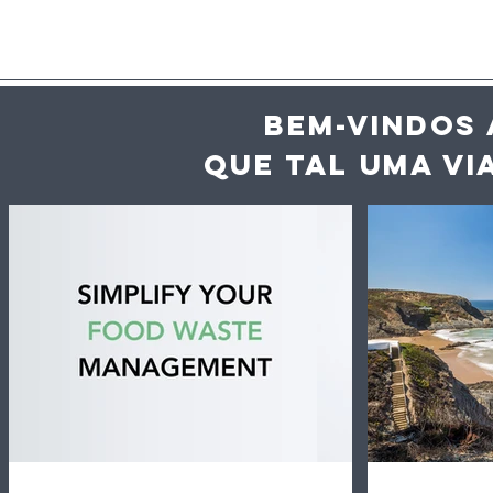
BEM-VINDOS 
QUE TAL UMA VI
Inteligência artificial
Vaga de c
ajuda hotéis e
desperdíc
restaurantes a reduzir
acelera a
desperdício alimentar
dos alime
até 60%