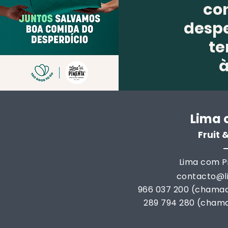
co
despe
te
Lima 
Fruit
Lima com Pi
contacto@
966 037 200 (chamad
289 794 280 (chama