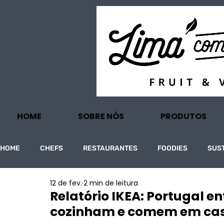
HOME
SOBRE NÓS
PRODUTOS
HOME
CHEFS
RESTAURANTES
FOODIES
SUS
12 de fev.
2 min de leitura
PROJECTOS
TURISMO
ECONOMIA
Relatório IKEA: Portugal e
cozinham e comem em ca