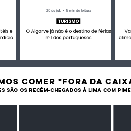
20 de jul.
5 min de leitura
TURISMO
otéis e
O Algarve já não é o destino de férias
Va
rdício
nº1 dos portugueses
alime
MOS comer "fora da caix
es são os recém-chegados À LIMA CO
M PIM
Milho amarelo/branco
Pasta 
Cereais
Temper