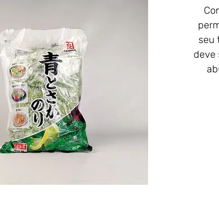
Con
perm
seu 
deve 
ab