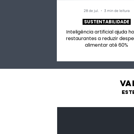
28 de jul.
3 min de leitura
SUSTENTABILIDADE
Inteligência artificial ajuda h
restaurantes a reduzir despe
alimentar até 60%
VA
est
Feijão Pedra
Leguminosas
secas