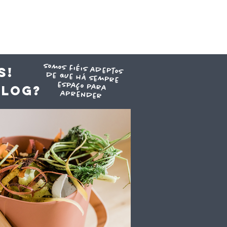
somos fiéis adeptos
de que há sempre
espaço para
S!
blog?
aprender