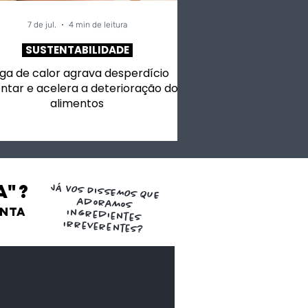
7 de jul.
4 min de leitura
SUSTENTABILIDADE
ga de calor agrava desperdício
ntar e acelera a deterioração dos
alimentos
a"?
JÁ VOS DISSEMOS QUE
adoramos
ENTA
ingredientes
irreverentes?
de Aji Panca
os