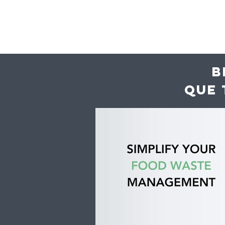
B
QUE 