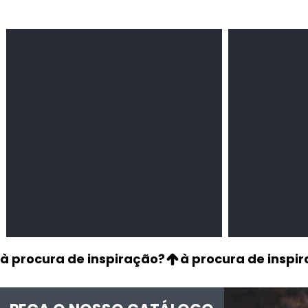
Feijão Pedra
Milho amarel
Leguminosas
Cereais
secas
à procura de inspiração?