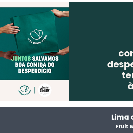
co
despe
te
Lima 
Fruit