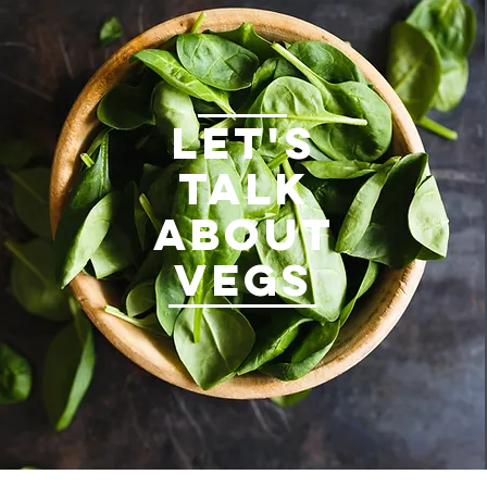
LET'S
TALK
ABOUT
VEGS