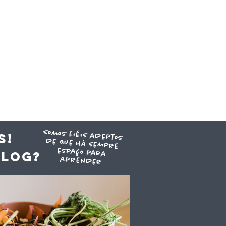
somos fiéis adeptos
de que há sempre
espaço para
S!
blog?
aprender