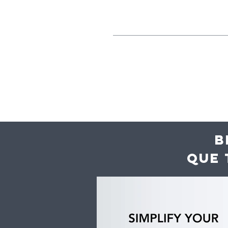
B
QUE 