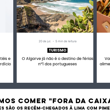
20 de jul.
5 min de leitura
TURISMO
otéis e
O Algarve já não é o destino de férias
Va
rdício
nº1 dos portugueses
alime
MOS comer "fora da caix
es são os recém-chegados À LIMA CO
M PIM