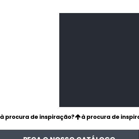
Feijão Pedra
Leguminosas
secas
à procura de inspiração?