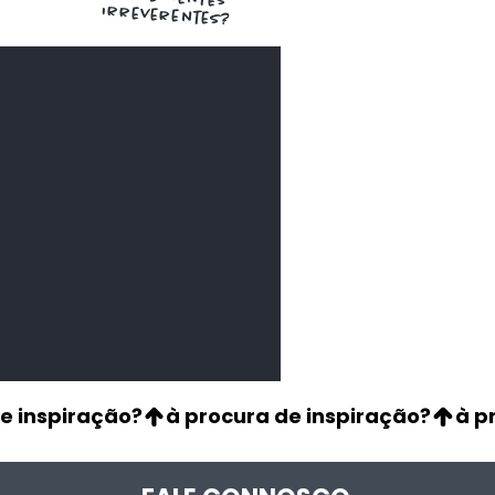
irreverentes?
de Aji Panca
os