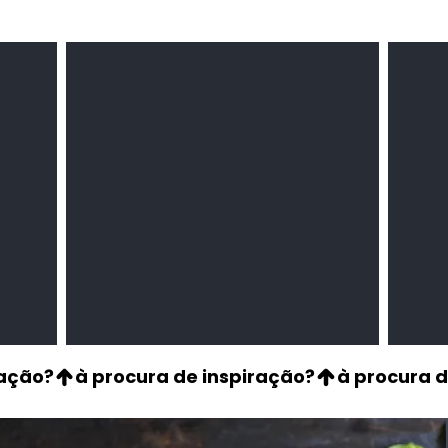
Milho amarelo/branco
Pasta 
Cereais
Temper