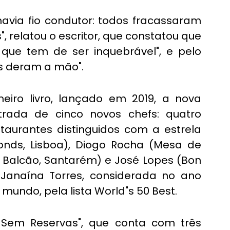
 havia fio condutor: todos fracassaram 
 relatou o escritor, que constatou que 
que tem de ser inquebrável", e pelo 
es deram a mão".
iro livro, lançado em 2019, a nova 
rada de cinco novos chefs: quatro 
urantes distinguidos com a estrela 
econds, Lisboa), Diogo Rocha (Mesa de 
Ó Balcão, Santarém) e José Lopes (Bon 
 Janaína Torres, considerada no ano 
undo, pela lista World"s 50 Best.
 Sem Reservas", que conta com três 