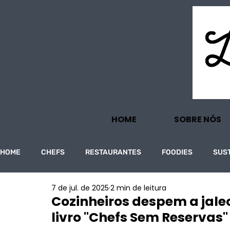
HOME
SOBRE NÓS
HOME
CHEFS
RESTAURANTES
FOODIES
SUS
7 de jul. de 2025
2 min de leitura
PROJECTOS
TURISMO
ECONOMIA
Cozinheiros despem a jale
livro "Chefs Sem Reservas"