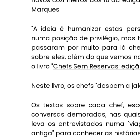
novos cozinheiros aos 10 da edição
Marques.
"A ideia é humanizar estas pers
numa posição de privilégio, mas
passaram por muito para lá cheg
sobre eles, além do que vemos nas 
o livro "
Chefs Sem Reservas: ediçã
Neste livro, os chefs "despem a jal
Os textos sobre cada chef, escc
conversas demoradas, nas quais 
leva os entrevistados numa "v
antiga" para conhecer as históri