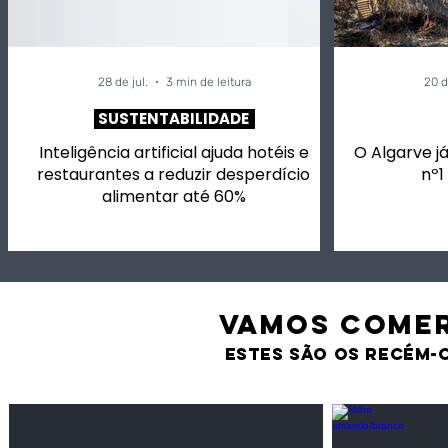
28 de jul.
3 min de leitura
20 d
SUSTENTABILIDADE
Inteligência artificial ajuda hotéis e
O Algarve já
restaurantes a reduzir desperdício
nº1
alimentar até 60%
VAMOS comer
estes são os recém-
Feijão Pedra
Milho amarel
Leguminosas
Cereais