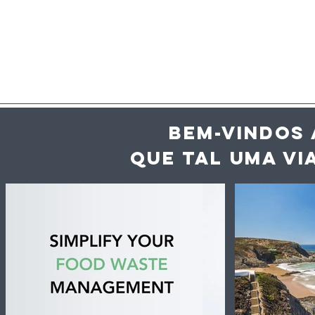
BEM-VINDOS 
QUE TAL UMA VI
Alivetaste. Este evento
UE regista
vai ter chefs a cozinhar
indicaçõe
para si, mais de 50
que valem
vinhos em prova e
exportaç
música.
agroalime