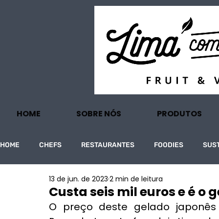
HOME
SOBRE NÓS
PRODUTOS
HOME
CHEFS
RESTAURANTES
FOODIES
SUS
13 de jun. de 2023
2 min de leitura
PROJECTOS
TURISMO
ECONOMIA
Custa seis mil euros e é o
O preço deste gelado japonês fo