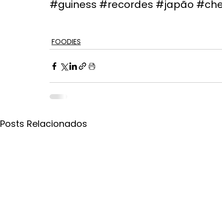
#guiness
#recordes
#japão
#che
FOODIES
Posts Relacionados