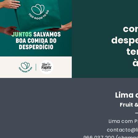
co
despe
te
Lima 
Fruit
Lima com Pi
contacto@
966 037 200 (chamad