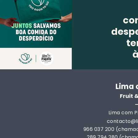
co
despe
te
Lima 
Fruit
Lima com Pi
contacto@
966 037 200 (chamad
289 794 280 (chama