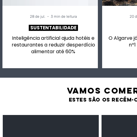
28 de jul.
3 min de leitura
20 d
SUSTENTABILIDADE
Inteligência artificial ajuda hotéis e
O Algarve já
restaurantes a reduzir desperdício
nº1
alimentar até 60%
VAMOS comer
estes são os recém-
Feijão Pedra
Milho amarel
Leguminosas
Cereais
secas